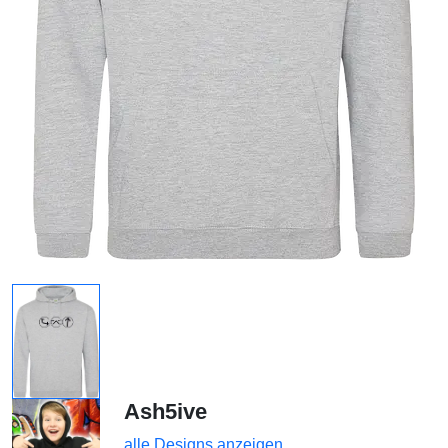
Ash5ive
alle Designs anzeigen