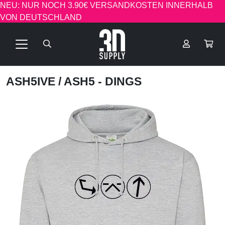
NEU: NUR NOCH 3.90€ VERSANDKOSTEN INNERHALB
VON DEUTSCHLAND
ASH5IVE
/ ASH5 - DINGS