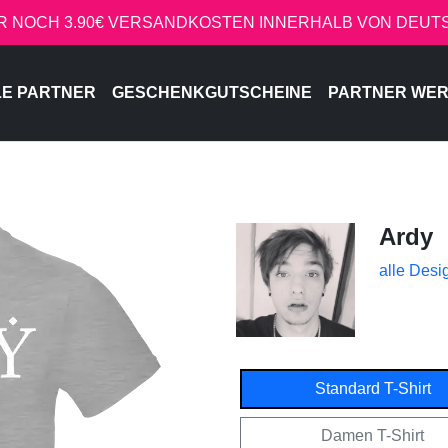
R NOCH 3.90€ VERSANDKOSTEN INNERHALB VON DEU
LE PARTNER
GESCHENKGUTSCHEINE
PARTNER WE
Ardy
alle Desi
Standard T-Shirt
Damen T-Shirt