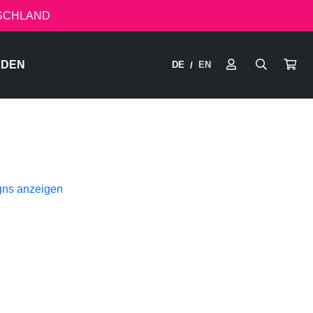
TSCHLAND
RDEN
DE
EN
/
gns anzeigen