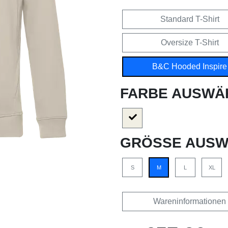
Standard T-Shirt
Oversize T-Shirt
B&C Hooded Inspire
FARBE AUSWÄ
GRÖSSE AUSW
S
M
L
XL
Wareninformationen