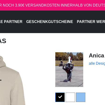
R NOCH 3.90€ VERSANDKOSTEN INNERHALB VON DEU
LE PARTNER
GESCHENKGUTSCHEINE
PARTNER WE
AS
Anica
alle Desi